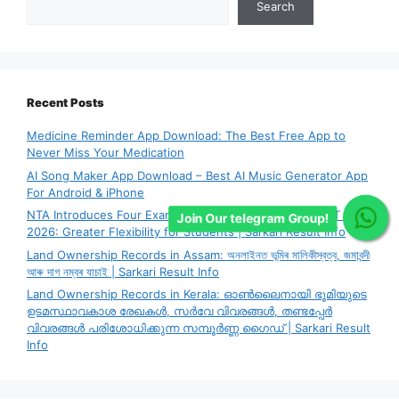
Search
Recent Posts
Medicine Reminder App Download: The Best Free App to
Never Miss Your Medication
AI Song Maker App Download – Best AI Music Generator App
For Android & iPhone
NTA Introduces Four Exam City Choice System for CUET PG
Join Our telegram Group!
2026: Greater Flexibility for Students | Sarkari Result Info
Land Ownership Records in Assam: অনলাইনত ভূমিৰ মালিকীস্বত্ব, জমাবন্দী
আৰু দাগ নম্বৰ যাচাই | Sarkari Result Info
Land Ownership Records in Kerala: ഓൺലൈനായി ഭൂമിയുടെ
ഉടമസ്ഥാവകാശ രേഖകൾ, സർവേ വിവരങ്ങൾ, തണ്ടപ്പേർ
വിവരങ്ങൾ പരിശോധിക്കുന്ന സമ്പൂർണ്ണ ഗൈഡ് | Sarkari Result
Info