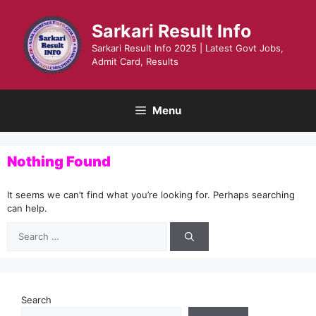
Skip
to
Sarkari Result Info
content
Sarkari Result Info 2025 | Latest Govt Jobs,
Admit Card, Results
Menu
Nothing Found
It seems we can’t find what you’re looking for. Perhaps searching
can help.
Search
for:
Search