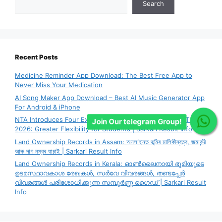
Search
Recent Posts
Medicine Reminder App Download: The Best Free App to
Never Miss Your Medication
AI Song Maker App Download – Best AI Music Generator App
For Android & iPhone
NTA Introduces Four Exam City Choice System for CUET PG
Join Our telegram Group!
2026: Greater Flexibility for Students | Sarkari Result Info
Land Ownership Records in Assam: অনলাইনত ভূমিৰ মালিকীস্বত্ব, জমাবন্দী
আৰু দাগ নম্বৰ যাচাই | Sarkari Result Info
Land Ownership Records in Kerala: ഓൺലൈനായി ഭൂമിയുടെ
ഉടമസ്ഥാവകാശ രേഖകൾ, സർവേ വിവരങ്ങൾ, തണ്ടപ്പേർ
വിവരങ്ങൾ പരിശോധിക്കുന്ന സമ്പൂർണ്ണ ഗൈഡ് | Sarkari Result
Info