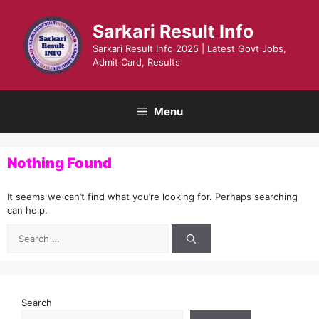
Skip
to
Sarkari Result Info
content
Sarkari Result Info 2025 | Latest Govt Jobs,
Admit Card, Results
Menu
Nothing Found
It seems we can’t find what you’re looking for. Perhaps searching
can help.
Search
for:
Search