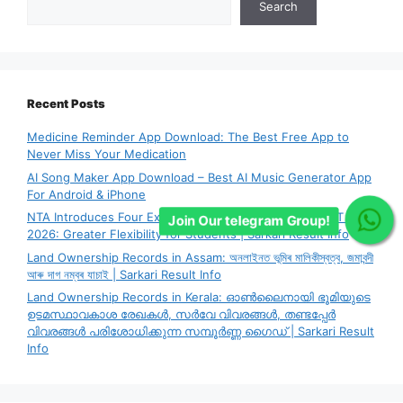
Search
Recent Posts
Medicine Reminder App Download: The Best Free App to
Never Miss Your Medication
AI Song Maker App Download – Best AI Music Generator App
For Android & iPhone
NTA Introduces Four Exam City Choice System for CUET PG
Join Our telegram Group!
2026: Greater Flexibility for Students | Sarkari Result Info
Land Ownership Records in Assam: অনলাইনত ভূমিৰ মালিকীস্বত্ব, জমাবন্দী
আৰু দাগ নম্বৰ যাচাই | Sarkari Result Info
Land Ownership Records in Kerala: ഓൺലൈനായി ഭൂമിയുടെ
ഉടമസ്ഥാവകാശ രേഖകൾ, സർവേ വിവരങ്ങൾ, തണ്ടപ്പേർ
വിവരങ്ങൾ പരിശോധിക്കുന്ന സമ്പൂർണ്ണ ഗൈഡ് | Sarkari Result
Info