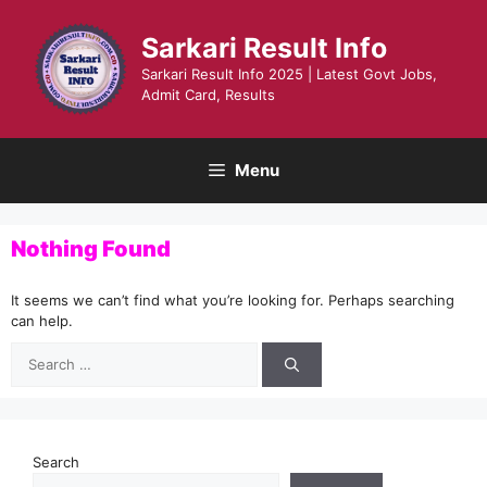
Skip
to
Sarkari Result Info
content
Sarkari Result Info 2025 | Latest Govt Jobs,
Admit Card, Results
Menu
Nothing Found
It seems we can’t find what you’re looking for. Perhaps searching
can help.
Search
for:
Search