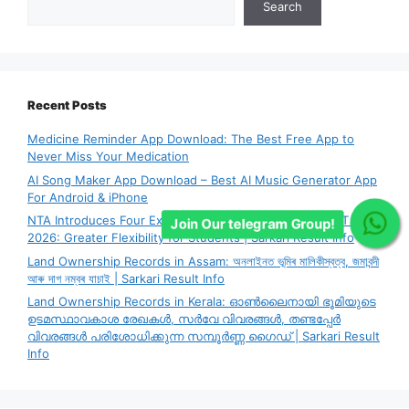
Search
Recent Posts
Medicine Reminder App Download: The Best Free App to
Never Miss Your Medication
AI Song Maker App Download – Best AI Music Generator App
For Android & iPhone
NTA Introduces Four Exam City Choice System for CUET PG
Join Our telegram Group!
2026: Greater Flexibility for Students | Sarkari Result Info
Land Ownership Records in Assam: অনলাইনত ভূমিৰ মালিকীস্বত্ব, জমাবন্দী
আৰু দাগ নম্বৰ যাচাই | Sarkari Result Info
Land Ownership Records in Kerala: ഓൺലൈനായി ഭൂമിയുടെ
ഉടമസ്ഥാവകാശ രേഖകൾ, സർവേ വിവരങ്ങൾ, തണ്ടപ്പേർ
വിവരങ്ങൾ പരിശോധിക്കുന്ന സമ്പൂർണ്ണ ഗൈഡ് | Sarkari Result
Info