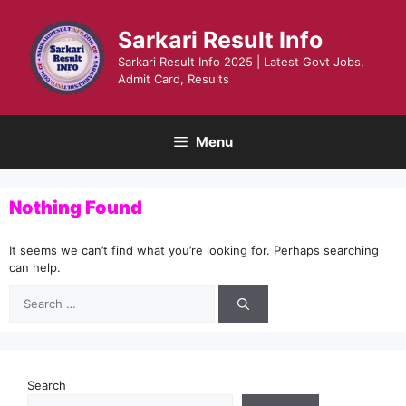
Skip
to
Sarkari Result Info
content
Sarkari Result Info 2025 | Latest Govt Jobs,
Admit Card, Results
Menu
Nothing Found
It seems we can’t find what you’re looking for. Perhaps searching
can help.
Search
for:
Search