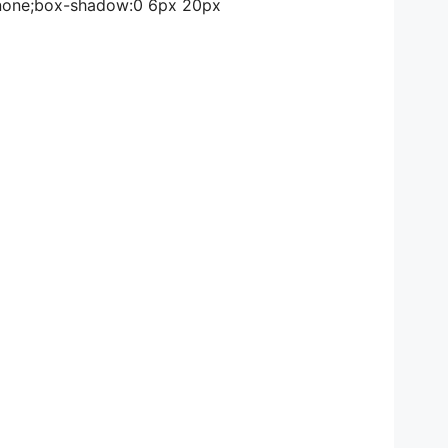
r:none;box-shadow:0 6px 20px