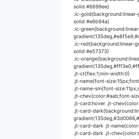
solid #6699ee}
.ic-gold{background:linear-
solid #e6b94a}
.ic-green{background:linear
gradient(135deg,#e8f5e9,#
.ic-red{background:linear-
solid #e57373}
.ic-orange{background:linea
gradient(135deg,#fff3e0,#ff
.jt-ct{flex:1;min-width:0}
.jt-name{font-size:15px;font
.jt-name-sm{font-size:11px
.jt-chev{color:#aab;font-siz
.jt-card:hover .jt-chev{colo
.jt-card-dark{background:li
gradient(135deg,#3d0066,#
.jt-card-dark .jt-name{color
.jt-card-dark .jt-chev{colo