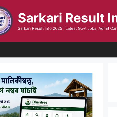
Sarkari Result I
Sarkari Result Info 2025 | Latest Govt Jobs, Admit Car