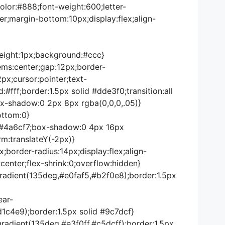
;color:#888;font-weight:600;letter-
ter;margin-bottom:10px;display:flex;align-
1;height:1px;background:#ccc}
items:center;gap:12px;border-
px;cursor:pointer;text-
#fff;border:1.5px solid #dde3f0;transition:all
x-shadow:0 2px 8px rgba(0,0,0,.05)}
ottom:0}
r:#4a6cf7;box-shadow:0 4px 16px
rm:translateY(-2px)}
x;border-radius:14px;display:flex;align-
:center;flex-shrink:0;overflow:hidden}
gradient(135deg,#e0faf5,#b2f0e8);border:1.5px
ear-
1c4e9);border:1.5px solid #9c7dcf}
gradient(135deg,#e3f0ff,#c5dcff);border:1.5px