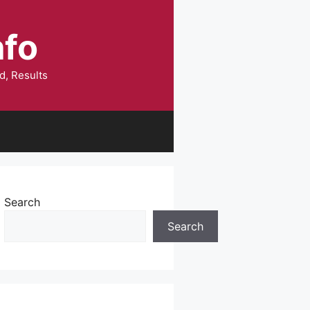
nfo
d, Results
Search
Search