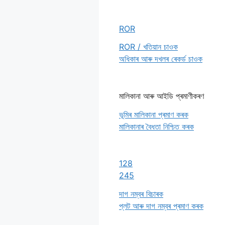
ROR
ROR / খতিয়ান চাওক
অধিকাৰ আৰু দখলৰ ৰেকৰ্ড চাওক
মালিকানা আৰু আইডি প্ৰমাণীকৰণ
ভূমিৰ মালিকানা প্ৰমাণ কৰক
মালিকানাৰ বৈধতা নিশ্চিত কৰক
128
245
দাগ নম্বৰ বিচাৰক
প্লট আৰু দাগ নম্বৰ প্ৰমাণ কৰক