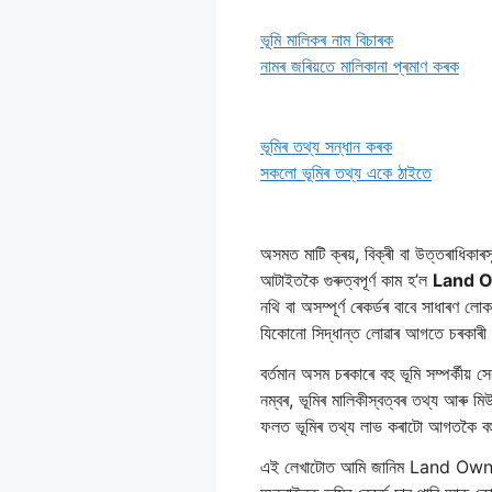
ভূমি মালিকৰ নাম বিচাৰক
নামৰ জৰিয়তে মালিকানা প্ৰমাণ কৰক
ভূমিৰ তথ্য সন্ধান কৰক
সকলো ভূমিৰ তথ্য একে ঠাইতে
অসমত মাটি ক্ৰয়, বিক্ৰী বা উত্তৰাধিকাৰ
আটাইতকৈ গুৰুত্বপূৰ্ণ কাম হ’ল
Land 
নথি বা অসম্পূৰ্ণ ৰেকৰ্ডৰ বাবে সাধাৰণ লোক
যিকোনো সিদ্ধান্ত লোৱাৰ আগতে চৰকাৰী ৰ
বৰ্তমান অসম চৰকাৰে বহু ভূমি সম্পৰ্কীয
নম্বৰ, ভূমিৰ মালিকীস্বত্বৰ তথ্য আৰু 
ফলত ভূমিৰ তথ্য লাভ কৰাটো আগতকৈ ব
এই লেখাটোত আমি জানিম Land Owner