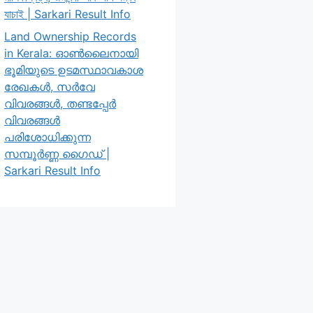
যাচাই | Sarkari Result Info
Land Ownership Records
in Kerala: ഓൺലൈനായി
ഭൂമിയുടെ ഉടമസ്ഥാവകാശ
രേഖകൾ, സർവേ
വിവരങ്ങൾ, തണ്ടപ്പേർ
വിവരങ്ങൾ
പരിശോധിക്കുന്ന
സമ്പൂർണ്ണ ഗൈഡ് |
Sarkari Result Info