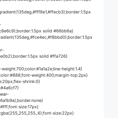
gradient(135deg,#fff8e1,#ffecb3);border:1.5px
-
c8e6c9);border:1.5px solid #66bb6a}
gradient(135deg,#fce4ec,#f8bbd0);border:1.5px
r-
e0b2);border:1.5px solid #ffa726}
-weight:700;color:#1a1a2e;line-height:1.4}
;color:#888;font-weight:400;margin-top:2px}
e:20px;flex-shrink:0}
r:#4a6cf7}
near-
6a1b9a);border:none}
:#fff;font-size:17px}
r:rgba(255,255,255,.6);font-size:22px}