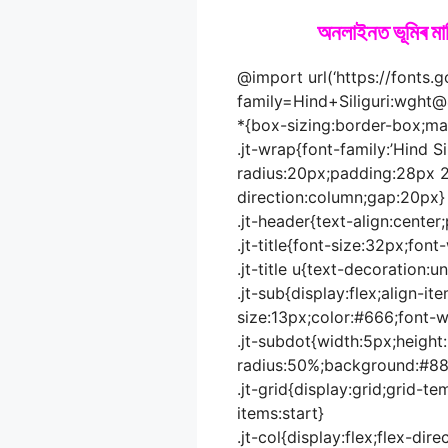
অনলাইনত ভূমিৰ মালি
@import url(‘https://fonts.
family=Hind+Siliguri:wght
*{box-sizing:border-box;ma
.jt-wrap{font-family:’Hind S
radius:20px;padding:28px 2
direction:column;gap:20px}
.jt-header{text-align:cente
.jt-title{font-size:32px;fo
.jt-title u{text-decoration:u
.jt-sub{display:flex;align-i
size:13px;color:#666;font-w
.jt-subdot{width:5px;height
radius:50%;background:#888
.jt-grid{display:grid;grid-t
items:start}
.jt-col{display:flex;flex-dir