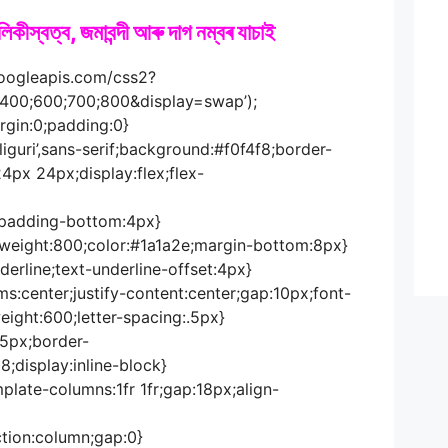
কীস্বত্ব, জমাবন্দী আৰু দাগ নম্বৰ যাচাই
googleapis.com/css2?
@400;600;700;800&display=swap’);
rgin:0;padding:0}
iliguri’,sans-serif;background:#f0f4f8;border-
4px 24px;display:flex;flex-
r;padding-bottom:4px}
nt-weight:800;color:#1a1a2e;margin-bottom:8px}
nderline;text-underline-offset:4px}
tems:center;justify-content:center;gap:10px;font-
eight:600;letter-spacing:.5px}
:5px;border-
;display:inline-block}
emplate-columns:1fr 1fr;gap:18px;align-
ection:column;gap:0}