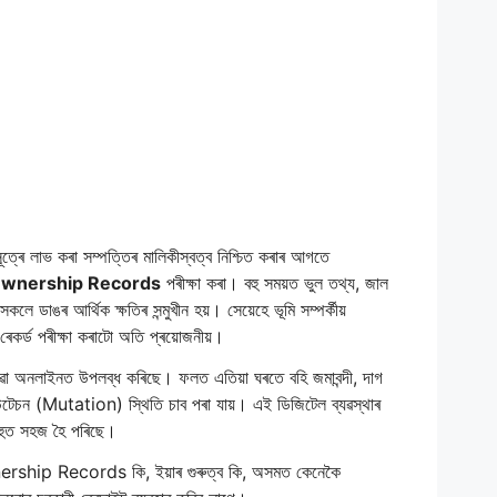
সূত্ৰে লাভ কৰা সম্পত্তিৰ মালিকীস্বত্ব নিশ্চিত কৰাৰ আগতে
Ownership Records
পৰীক্ষা কৰা। বহু সময়ত ভুল তথ্য, জাল
সকলে ডাঙৰ আৰ্থিক ক্ষতিৰ সন্মুখীন হয়। সেয়েহে ভূমি সম্পৰ্কীয়
েকৰ্ড পৰীক্ষা কৰাটো অতি প্ৰয়োজনীয়।
় সেৱা অনলাইনত উপলব্ধ কৰিছে। ফলত এতিয়া ঘৰতে বহি জমাবন্দী, দাগ
মিউটেচন (Mutation) স্থিতি চাব পৰা যায়। এই ডিজিটেল ব্যৱস্থাৰ
হুত সহজ হৈ পৰিছে।
ship Records কি, ইয়াৰ গুৰুত্ব কি, অসমত কেনেকৈ