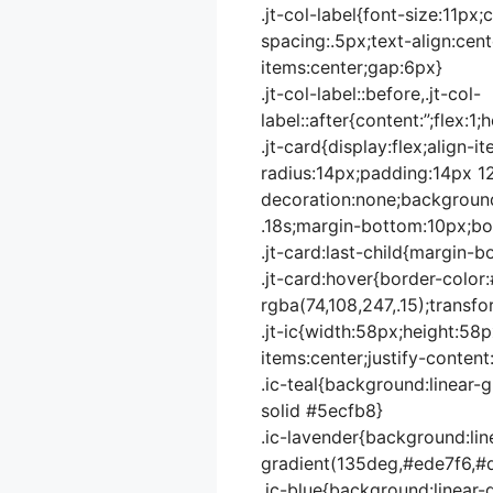
.jt-col-label{font-size:11px
spacing:.5px;text-align:cen
items:center;gap:6px}
.jt-col-label::before,.jt-col-
label::after{content:”;flex:
.jt-card{display:flex;align-
radius:14px;padding:14px 12
decoration:none;background:
.18s;margin-bottom:10px;bo
.jt-card:last-child{margin-b
.jt-card:hover{border-colo
rgba(74,108,247,.15);transfo
.jt-ic{width:58px;height:58p
items:center;justify-content
.ic-teal{background:linear-
solid #5ecfb8}
.ic-lavender{background:lin
gradient(135deg,#ede7f6,#d
.ic-blue{background:linear-