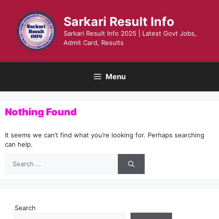
Skip
to
Sarkari Result Info
content
Sarkari Result Info 2025 | Latest Govt Jobs,
Admit Card, Results
Menu
Nothing Found
It seems we can’t find what you’re looking for. Perhaps searching
can help.
Search
for:
Search