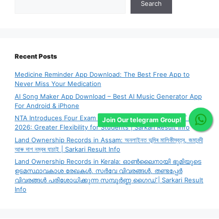
Search
Recent Posts
Medicine Reminder App Download: The Best Free App to
Never Miss Your Medication
AI Song Maker App Download – Best AI Music Generator App
For Android & iPhone
NTA Introduces Four Exam City Choice System for CUET PG
Join Our telegram Group!
2026: Greater Flexibility for Students | Sarkari Result Info
Land Ownership Records in Assam: অনলাইনত ভূমিৰ মালিকীস্বত্ব, জমাবন্দী
আৰু দাগ নম্বৰ যাচাই | Sarkari Result Info
Land Ownership Records in Kerala: ഓൺലൈനായി ഭൂമിയുടെ
ഉടമസ്ഥാവകാശ രേഖകൾ, സർവേ വിവരങ്ങൾ, തണ്ടപ്പേർ
വിവരങ്ങൾ പരിശോധിക്കുന്ന സമ്പൂർണ്ണ ഗൈഡ് | Sarkari Result
Info